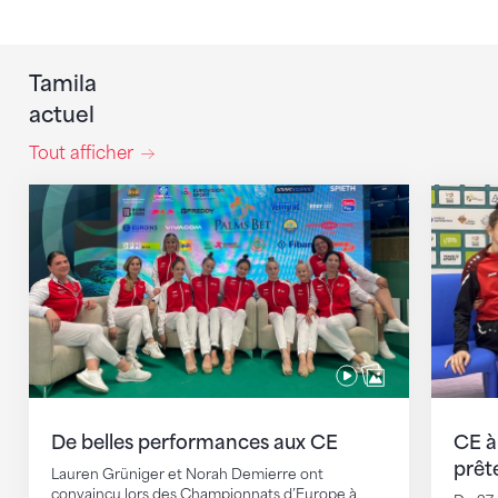
Tamila
actuel
Tout afficher
De belles performances aux CE
CE à Va
De belles performances aux CE
CE à
prêt
Lauren Grüniger et Norah Demierre ont
convaincu lors des Championnats d’Europe à