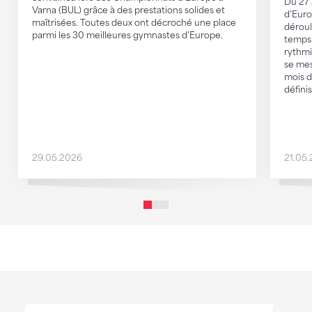
Du 27 
Varna (BUL) grâce à des prestations solides et
d’Eur
maîtrisées. Toutes deux ont décroché une place
déroule
parmi les 30 meilleures gymnastes d’Europe.
temps 
rythmi
se mes
mois d
définis
29.05.2026
21.05
Sponsoren