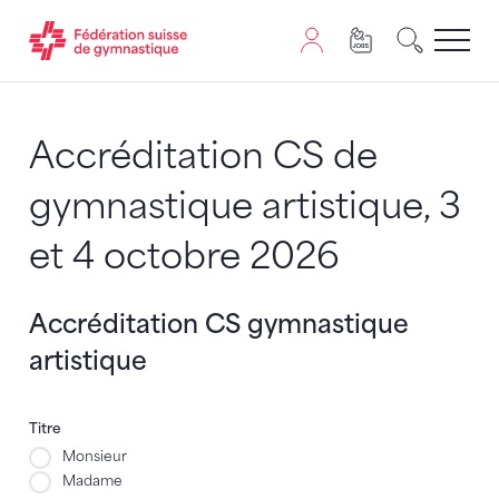
Passer au contenu
Naviguer vers le plan du siten
JavaScript est nécessaire pour naviguer sur ce site. Vous
Accréditation CS de
gymnastique artistique, 3
et 4 octobre 2026
Accréditation CS gymnastique
artistique
Accréditation CS gymnastique artistique par équipe
Titre
Monsieur
Madame