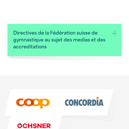
Mögliche Orte für Sportlager
Directives de la Fédération suisse de
gymnastique au sujet des medias et des
accreditations
Sponsoren
Sponsoren