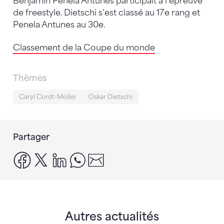
Benjamin Penela Antunes participait à l’épreuve
de freestyle. Dietschi s’est classé au 17e rang et
Penela Antunes au 30e.
Classement de la Coupe du monde
Thèmes
Caryl Cordt-Moller
Oskar Dietschi
Partager
facebook
x
linkedin
whatsapp
email
Autres actualités