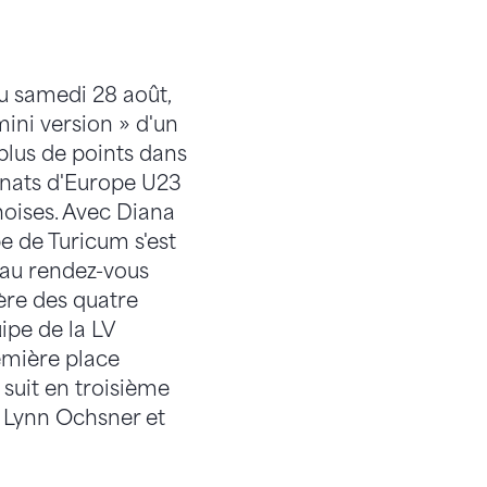
du samedi 28 août,
mini version » d'un
 plus de points dans
nnats d'Europe U23
hoises. Avec Diana
e de Turicum s'est
 au rendez-vous
ère des quatre
ipe de la LV
remière place
 suit en troisième
, Lynn Ochsner et