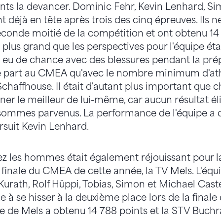
ents la devancer. Dominic Fehr, Kevin Lenhard, S
t déjà en tête après trois des cinq épreuves. Ils ne
econde moitié de la compétition et ont obtenu 14 
 plus grand que les perspectives pour l'équipe ét
 eu de chance avec des blessures pendant la pré
e part au CMEA qu'avec le nombre minimum d'athl
chaffhouse. Il était d'autant plus important qu
ner le meilleur de lui-même, car aucun résultat éli
 sommes parvenus. La performance de l'équipe a 
ursuit Kevin Lenhard.
hez les hommes était également réjouissant pour l
 finale du CMEA de cette année, la TV Mels. L'équi
urath, Rolf Hüppi, Tobias, Simon et Michael Cast
à se hisser à la deuxième place lors de la finale
pe de Mels a obtenu 14 788 points et la STV Buchr