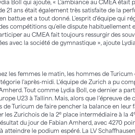
dia Boll qui ajoute, « L'ambiance au CMEA était 
de 21 ans était également très satisfaite de la pe
bien battue et a tout donné. L'esprit d'équipe qui 
t des compétitions qu'elle dispute habituellement 
articiper au CMEA fait toujours ressurgir des souv
es avec la société de gymnastique », ajoute Lydia
chez les femmes le matin, les hommes de Turicum
catégorie l'après-midi. L'équipe de Zurich a pu com
Amherd. Tout comme Lydia Boll, ce dernier a part
ope U23 à Tallinn. Mais, alors que l’épreuve de c
de Turicum de faire pencher la balance en leur f
e
r les Zurichois de la 2
place intermédiaire à la 4
ésultat du jour de Fabian Amherd, avec 4270 point
 à atteindre le podium espéré. La LV Schaffhausen 