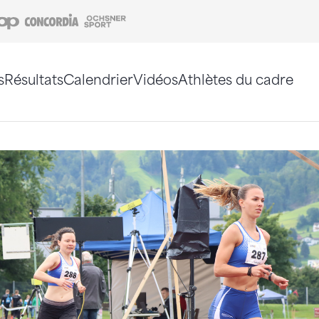
Coop
Concordia
Ochsner Sport
s
Résultats
Calendrier
Vidéos
Athlètes du cadre
e. Vous pouvez également utiliser le plan du site 