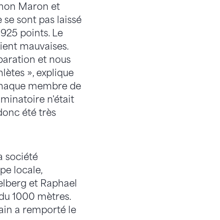
imon Maron et
 se sont pas laissé
925 points. Le
aient mauvaises.
paration et nous
ètes », explique
e chaque membre de
minatoire n'était
donc été très
a société
pe locale,
elberg et Raphael
 du 1000 mètres.
ain a remporté le