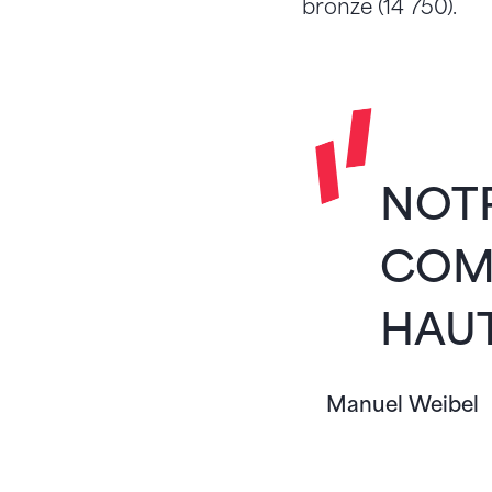
bronze (14 750).
NOTR
COMM
HAUT
Manuel Weibel