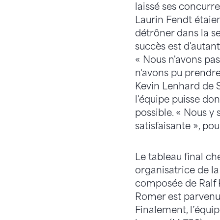
laissé ses concurr
Laurin Fendt étaien
détrôner dans la s
succès est d'autant
« Nous n'avons pas
n'avons pu prendr
Kevin Lenhard de S
l'équipe puisse don
possible. « Nous y
satisfaisante », po
Le tableau final c
organisatrice de la
composée de Ralf K
Romer est parvenue 
Finalement, l’équi