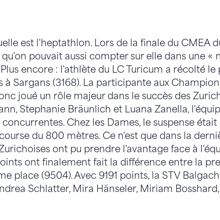
uelle est l'heptathlon. Lors de la finale du CMEA 
 qu'on pouvait aussi compter sur elle dans une « 
Plus encore : l'athlète du LC Turicum a récolté le
 à Sargans (3168). La participante aux Champio
onc joué un rôle majeur dans le succès des Zuric
nn, Stephanie Bräunlich et Luana Zanella, l'équip
 concurrentes. Chez les Dames, le suspense était
 course du 800 mètres. Ce n'est que dans la derni
 Zurichoises ont pu prendre l'avantage face à l'équ
ints ont finalement fait la différence entre la p
me place (9504). Avec 9191 points, la STV Balgach
Andrea Schlatter, Mira Hänseler, Miriam Bosshard