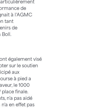
particulièrement
rformance de
régnait à l'AGMC
en tant
enirs de
 Boll.
 ont également visé
pter sur le soutien
icipé aux
ourse à pied a
aveur, le 1000
e
place finale.
s, n'a pas aidé
n'a en effet pas