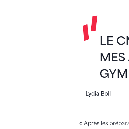
LE C
MES 
GYM
Lydia Boll
« Après les prépara