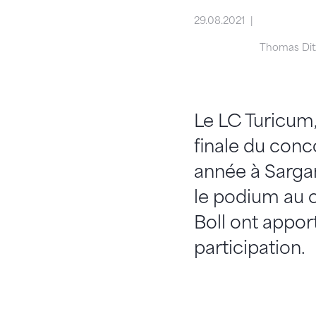
29.08.2021
Thomas Ditz
Le LC Turicum,
finale du conc
année à Sargans
le podium au c
Boll ont appor
participation.