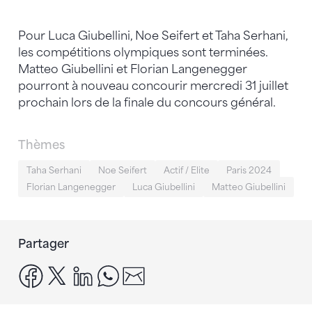
Pour Luca Giubellini, Noe Seifert et Taha Serhani,
les compétitions olympiques sont terminées.
Matteo Giubellini et Florian Langenegger
pourront à nouveau concourir mercredi 31 juillet
prochain lors de la finale du concours général.
Thèmes
Taha Serhani
Noe Seifert
Actif / Elite
Paris 2024
Florian Langenegger
Luca Giubellini
Matteo Giubellini
Partager
facebook
x
linkedin
whatsapp
email