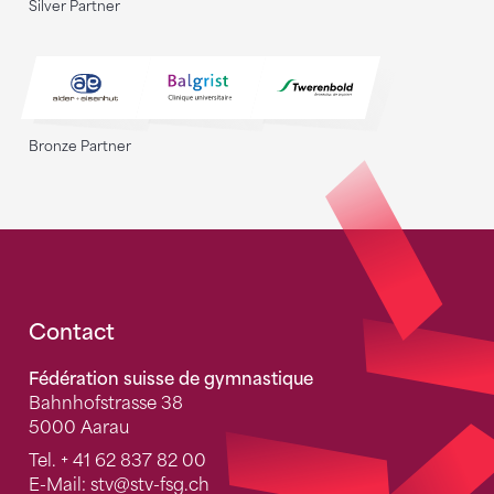
Silver Partner
Bronze Partner
Fusszeile
Contact
Fédération suisse de gymnastique
Bahnhofstrasse 38
5000 Aarau
Tel.
+ 41 62 837 82 00
E-Mail:
stv
@stv-fsg.ch