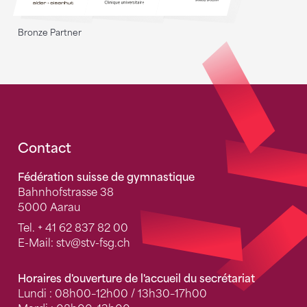
Bronze Partner
Fusszeile
Contact
Fédération suisse de gymnastique
Bahnhofstrasse 38
5000 Aarau
Tel.
+ 41 62 837 82 00
E-Mail:
stv
@stv-fsg.ch
Horaires d'ouverture de l'accueil du secrétariat
Lundi : 08h00–12h00 / 13h30–17h00