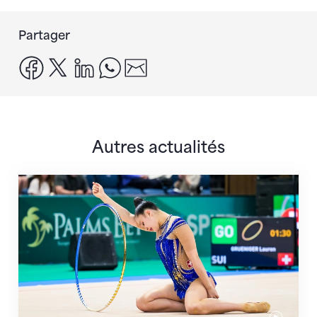
Partager
facebook
x
linkedin
whatsapp
email
Autres actualités
Prochaine étape : les Championnats du monde