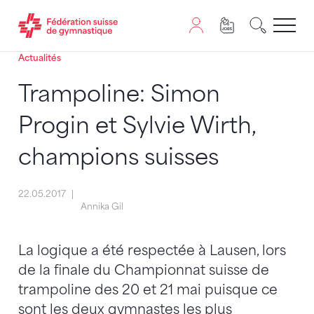
Actualités
Passer au contenu
Naviguer vers le plan du siten
JavaScript est nécessaire pour naviguer sur ce site. Vous
Trampoline: Simon
Progin et Sylvie Wirth,
champions suisses
22.05.2017
Annika Gil
La logique a été respectée à Lausen, lors
de la finale du Championnat suisse de
trampoline des 20 et 21 mai puisque ce
sont les deux gymnastes les plus