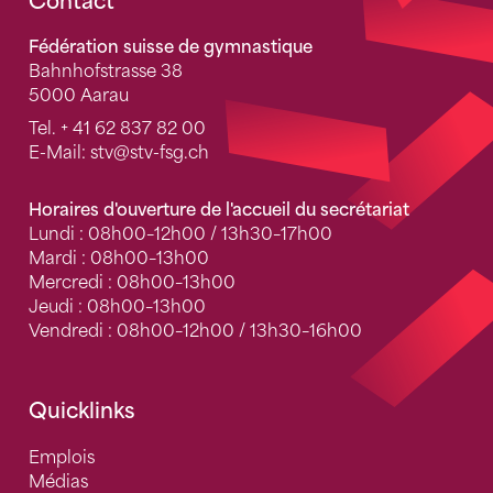
Fusszeile
Contact
Fédération suisse de gymnastique
Bahnhofstrasse 38
5000 Aarau
Tel.
+ 41 62 837 82 00
E-Mail:
stv
@stv-fsg.ch
Horaires d'ouverture de l'accueil du secrétariat
Lundi : 08h00–12h00 / 13h30–17h00
Mardi : 08h00–13h00
Mercredi : 08h00–13h00
Jeudi : 08h00–13h00
Vendredi : 08h00–12h00 / 13h30–16h00
Quicklinks
Emplois
Médias