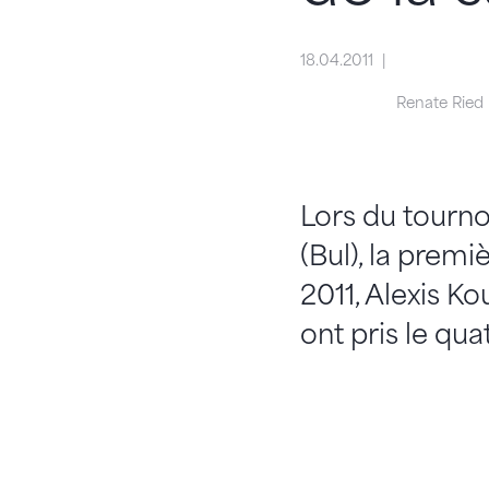
18.04.2011
Renate Ried
Lors du tourno
(Bul), la prem
2011, Alexis K
ont pris le qu