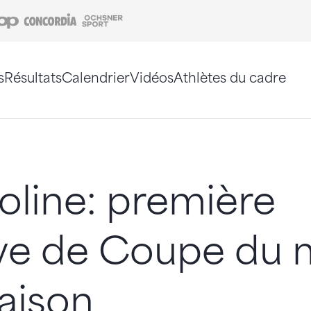
Coop
Concordia
Ochsner Sport
s
Résultats
Calendrier
Vidéos
Athlètes du cadre
e. Vous pouvez également utiliser le plan du site 
line: première
ve de Coupe du
saison