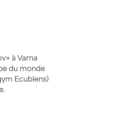
ov» à Varna
oupe du monde
igym Ecublens)
e.