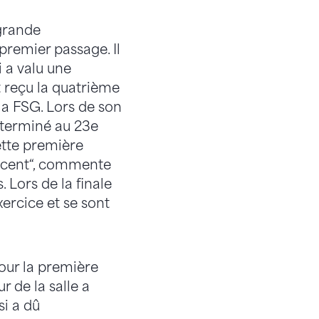
 grande
remier passage. Il
i a valu une
t reçu la quatrième
la FSG. Lors de son
 terminé au 23e
ette première
accent“, commente
. Lors de la finale
ercice et se sont
pour la première
 de la salle a
si a dû