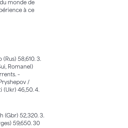
e du monde de
xpérience à ce
o (Rus) 58,610. 3.
(Sui, Romanel)
rents. –
 Pryshepov /
 (Ukr) 46,50. 4.
h (Gbr) 52,320. 3.
rges) 59,650. 30