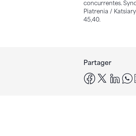
concurrentes. Synch
Piatrenia / Katsiar
45,40.
Partager
facebook
x
linke