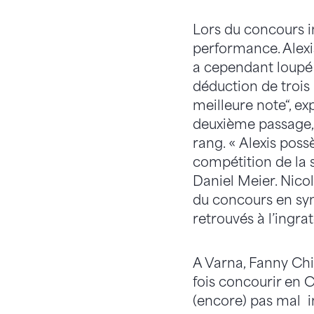
Lors du concours i
performance. Alex
a cependant loupé s
déduction de trois 
meilleure note“, ex
deuxième passage, 
rang. « Alexis poss
compétition de la 
Daniel Meier. Nicola
du concours en syn
retrouvés à l’ingra
A Varna, Fanny Chi
fois concourir en 
(encore) pas mal i