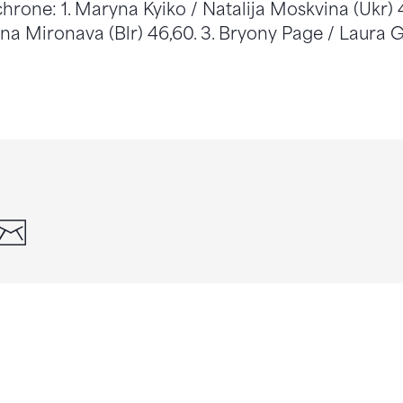
rone: 1. Maryna Kyiko / Natalija Moskvina (Ukr) 4
yna Mironava (Blr) 46,60. 3. Bryony Page / Laura 
din
whatsapp
email