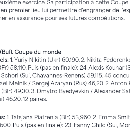
euxième exercice. Sa participation à cette Coup
 en premier lieu lui permettre d’engranger de l’e
ner en assurance pour ses futures compétitions.
 (Bul). Coupe du monde
els:
1. Yuriy Nikitin (Ukr) 60,190. 2. Nikita Fedorenk
Fr) 58,110. Puis (pas en finale): 24. Alexis Kouhar 
 Schori (Sui, Chavannes-Renens) 59,115. 45 concur
ael Melnik / Sergej Azaryan (Rus) 46,20. 2. Anton
Blr) 49,00. 3. Dmytro Byedyevkin / Alexander Sati
) 46,20. 12 paires.
s:
1. Tatsjana Piatrenia (Blr) 53,960. 2. Emma Smit
600. Puis (pas en finale): 23. Fanny Chilo (Sui, Mo