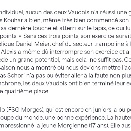
ndividuel, aucun des deux Vaudois n’a réussi une
is Kouhar a bien, même très bien commencé son p
a dernière touche et atterri sur le tapis, ce qui lu
points. « Sans ces trois points, son exercice aurai
plique Daniel Meier, chef du secteur trampoline à 
Alexis a même dû interrompre son exercice et a
ède un grand potentiel, mais cela ne suffit pas. C
saison nous a montré où nous devions mettre l’
s Schori n’a pas pu éviter aller à la faute non plus
chrone, les deux Vaudois ont bien terminé leur ex
te quatrième place.
lo (FSG Morges), qui est encore en juniors, a pu 
Coupe du monde, une bonne expérience. La hauteur
mpressionné la jeune Morgienne (17 ans). Elle aus