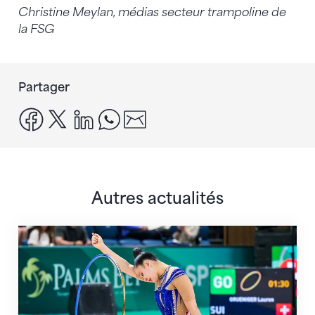
Christine Meylan, médias secteur trampoline de
la FSG
Partager
facebook
x
linkedin
whatsapp
email
Autres actualités
Prochaine étape : les Championnats du monde