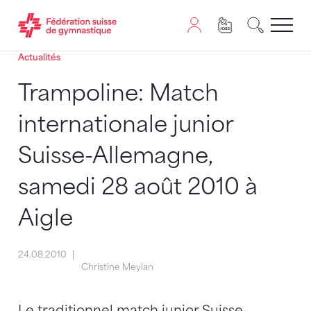
Actualités
Passer au contenu
Naviguer vers le plan du siten
JavaScript est nécessaire pour naviguer sur ce site. Vous
Trampoline: Match
internationale junior
Suisse-Allemagne,
samedi 28 août 2010 à
Aigle
24.08.2010
Christine Meylan
Le traditionnel match junior Suisse-