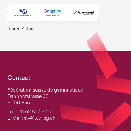
Bronze Partner
Fusszeile
Contact
Fédération suisse de gymnastique
Bahnhofstrasse 38
5000 Aarau
Tel.
+ 41 62 837 82 00
E-Mail:
stv
@stv-fsg.ch