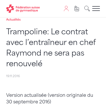
Actualités
Passer au contenu
Naviguer vers le plan du siten
JavaScript est nécessaire pour naviguer sur ce site. Vous
Trampoline: Le contrat
avec l’entraîneur en chef
Raymond ne sera pas
renouvelé
19.11.2016
Version actualisée (version originale du
30 septembre 2016)