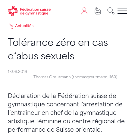
Passer au contenu
Naviguer vers le plan du siten
JavaScript est nécessaire pour naviguer sur ce site. Vous
Actualités
Tolérance zéro en cas
d‘abus sexuels
17.08.2019
Thomas Greutmann (thomasgreutmann,1169)
Déclaration de la Fédération suisse de
gymnastique concernant l'arrestation de
l’entraîneur en chef de la gymnastique
artistique féminine du centre régional de
performance de Suisse orientale.