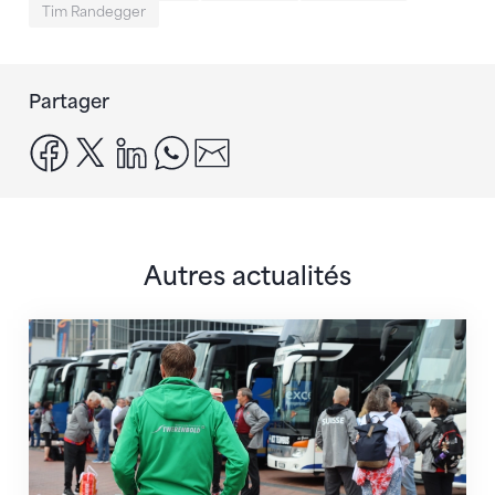
Tim Randegger
Partager
facebook
x
linkedin
whatsapp
email
Autres actualités
Twerenbold devient le partenaire officiel de la FSG 