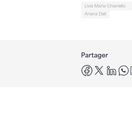
Livia Maria Chiariello
Ariana Dell
Partager
facebook
x
linke