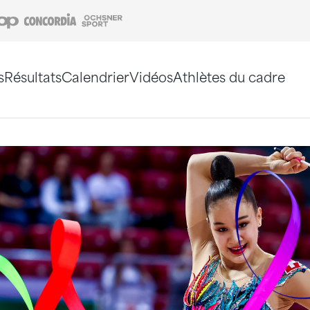
Coop
Concordia
Ochsner Sport
s
Résultats
Calendrier
Vidéos
Athlètes du cadre
e. Vous pouvez également utiliser le plan du site 