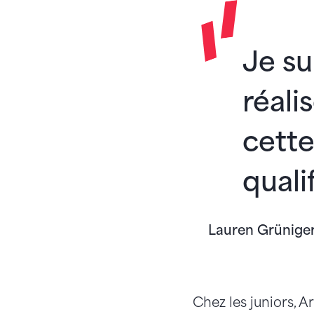
Je su
réali
cett
quali
Lauren Grünige
Chez les juniors, A