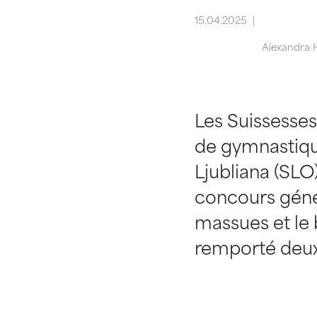
15.04.2025
Alexandra H
Les Suissesses
de gymnastique
Ljubliana (SLO
concours génér
massues et le 
remporté deux 