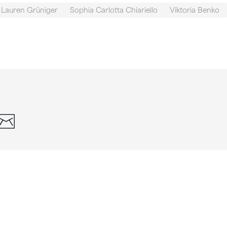
Lauren Grüniger
Sophia Carlotta Chiariello
Viktoria Benko
din
whatsapp
email