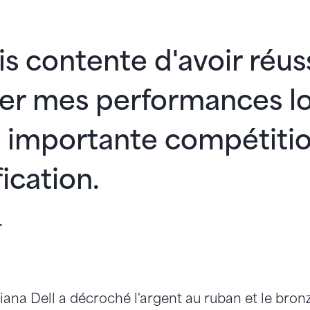
is contente d'avoir réuss
ser mes performances l
e importante compétiti
fication.
r
riana Dell a décroché l'argent au ruban et le bron