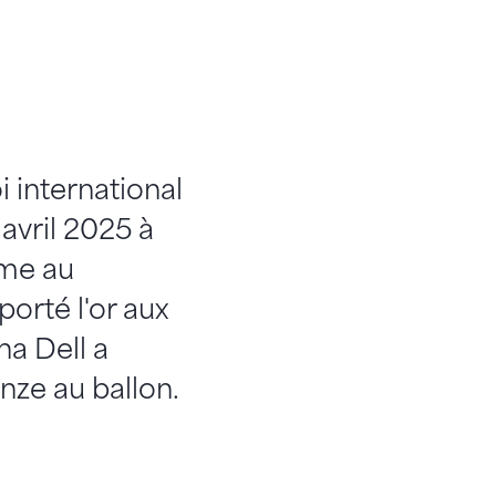
 international
avril 2025 à
ème au
orté l'or aux
na Dell a
nze au ballon.