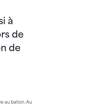
i à
ors de
on de
ze au ballon. Au