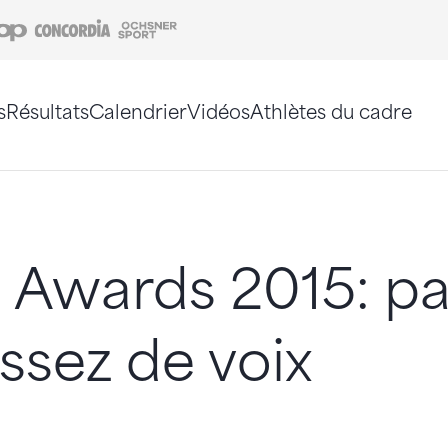
Coop
Concordia
Ochsner Sport
s
Résultats
Calendrier
Vidéos
Athlètes du cadre
e. Vous pouvez également utiliser le plan du site 
 Awards 2015: pa
assez de voix