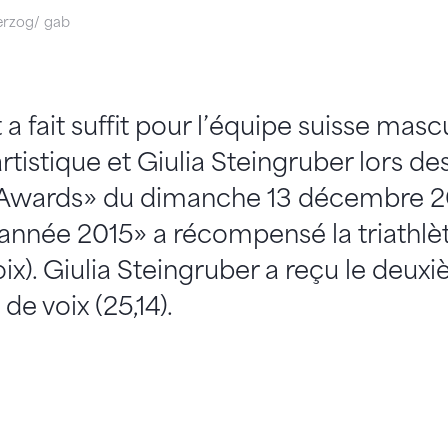
erzog/ gab
 a fait suffit pour l’équipe suisse masc
tistique et Giulia Steingruber lors de
 Awards» du dimanche 13 décembre 201
’année 2015» a récompensé la triathlè
oix). Giulia Steingruber a reçu le deux
e voix (25,14).