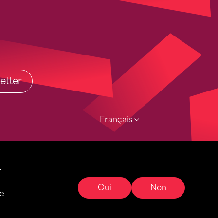
etter
Français
r
Oui
Non
ce