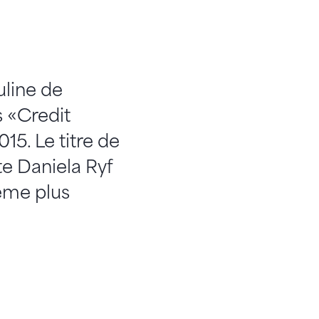
uline de
s «Credit
5. Le titre de
te Daniela Ryf
ième plus