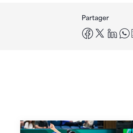
Partager
facebook
x
linke
Prochaine étape : les Championnats du