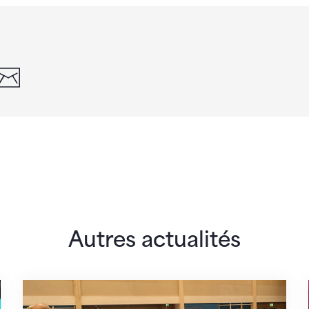
din
whatsapp
email
Autres actualités
 monde
En route pour Zagreb avec des objectifs clair