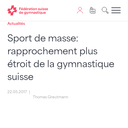
Actualités
Passer au contenu
Naviguer vers le plan du siten
JavaScript est nécessaire pour naviguer sur ce site. Vous
Sport de masse:
rapprochement plus
étroit de la gymnastique
suisse
22.05.2017
Thomas Greutmann