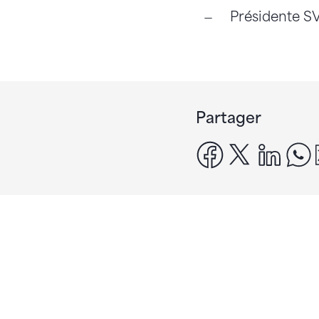
Présidente SV
Partager
facebook
x
linke