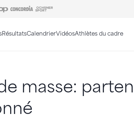
Coop
Concordia
Ochsner Sport
s
Résultats
Calendrier
Vidéos
Athlètes du cadre
e. Vous pouvez également utiliser le plan du site 
de masse: parten
onné