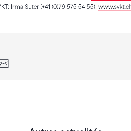
KT: Irma Suter (+41 (0)79 575 54 55):
www.svkt.c
din
whatsapp
email