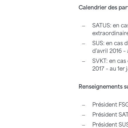
Calendrier des par
SATUS: en cas
extraordinair
SUS: en cas d
d’avril 2016 – 
SVKT: en cas 
2017 – au 1er 
Renseignements su
Président FSG
Président SAT
Président SUS