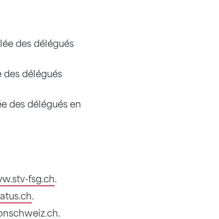
blée des délégués
e des délégués
ée des délégués en
w.stv-fsg.ch
.
atus.ch
.
onschweiz.ch
.