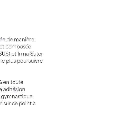
lée de manière
rojet composée
SUS) et Irma Suter
ne plus poursuivre
G en toute
ne adhésion
e gymnastique
 sur ce point à