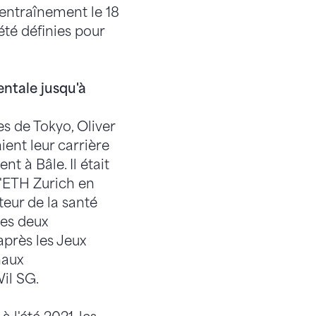
entraînement le 18
té définies pour
entale jusqu'à
s de Tokyo, Oliver
ent leur carrière
 à Bâle. Il était
'ETH Zurich en
eur de la santé
Les deux
après les Jeux
naux
il SG.