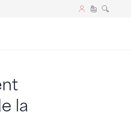
sans JavaScript.
ent
e la