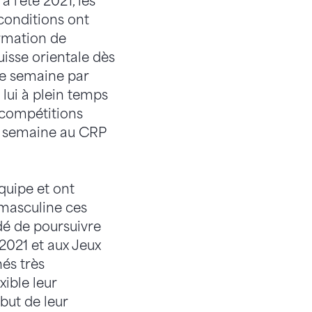
 l'été 2021, les
 conditions ont
ormation de
isse orientale dès
ne semaine par
 lui à plein temps
 compétitions
te semaine au CRP
équipe et ont
 masculine ces
dé de poursuivre
2021 et aux Jeux
és très
ible leur
ébut de leur