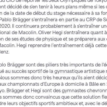
 du CIO de reporter les Jeux Olympiques de Tokyo à
ont décidé de s'en tenir à leurs plans même si les
n de la date de début du stage nécessaire à sa f
Pablo Brägger s’entraînera en partie au CRP de Su
 2020. Il continuera probablement à s'entraîner u
onal de Macolin. Oliver Hegi s'entraînera quant à
on de ses études de physique et se préparera aux
Macolin. Hegi reprendre l’entraînement déjà cet
lenz.
blo Brägger sont des piliers très importants de l'
é au succès sportif de la gymnastique artistique
Nous sommes donc très heureux qu'ils aient déci
u'aux championnats d'Europe à domicile à Bâle en 
yo. Brägger et Hegi sont des gymnastes chevronn
 sommes donc convaincus que cette solution flex
re leurs objectifs sportifs ambitieux et, avec le d