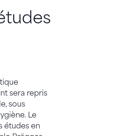
études
tique
t sera repris
le, sous
ygiène. Le
s études en