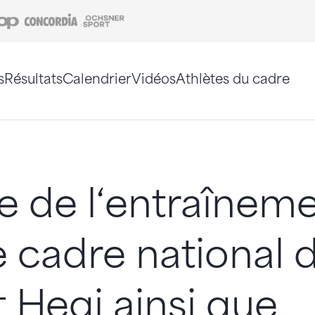
Coop
Concordia
Ochsner Sport
s
Résultats
Calendrier
Vidéos
Athlètes du cadre
e. Vous pouvez également utiliser le plan du site 
e de l‘entraînem
e cadre national d
 Hegi ainsi que