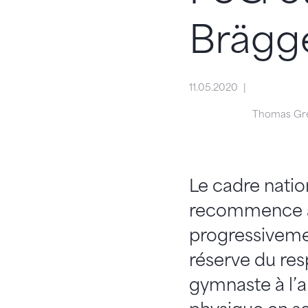
Brägge
11.05.2020
Thomas Gre
Le cadre natio
recommence à s
progressivement
réserve du res
gymnaste à l’