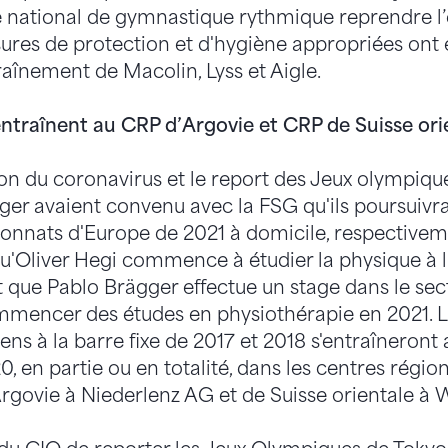
 national de gymnastique rythmique reprendre l’
res de protection et d'hygiène appropriées ont é
traînement de Macolin, Lyss et Aigle.
entraînent au CRP d’Argovie et CRP de Suisse ori
on du coronavirus et le report des Jeux olympique
ger avaient convenu avec la FSG qu'ils poursuivrai
onnats d'Europe de 2021 à domicile, respectivement
'Oliver Hegi commence à étudier la physique à l
que Pablo Brägger effectue un stage dans le sect
mmencer des études en physiothérapie en 2021. 
s à la barre fixe de 2017 et 2018 s'entraîneront 
 en partie ou en totalité, dans les centres régio
rgovie à Niederlenz AG et de Suisse orientale à W