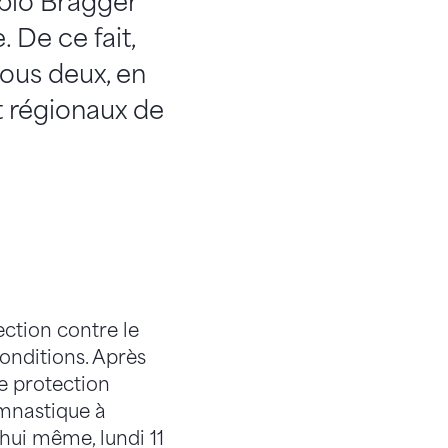
blo Brägger
 De ce fait,
tous deux, en
t régionaux de
ction contre le
conditions. Après
e protection
ymnastique à
hui même, lundi 11