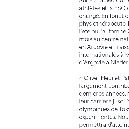
Suite à la décision
athlètes et la FSG 
changé. En fonctio
physiothérapeute, 
l’été ou l’automne
mois au centre nati
en Argovie en rais
internationales à 
d’Argovie à Nieder
« Oliver Hegi et Pa
largement contribu
dernières années. 
leur carrière jusq
olympiques de Tok
expérimentés. Nous
permettra d'atteind