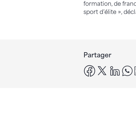
formation, de franc
sport d’élite », déc
Partager
facebook
x
linke