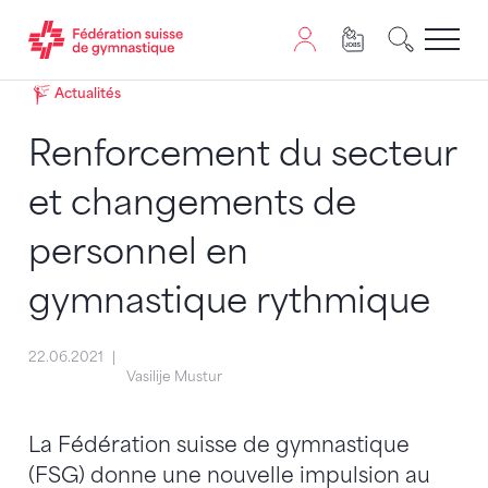
Passer au contenu
Naviguer vers le plan du siten
JavaScript est nécessaire pour naviguer sur ce site. Vous
Actualités
Renforcement du secteur
et changements de
personnel en
gymnastique rythmique
22.06.2021
Vasilije Mustur
La Fédération suisse de gymnastique
(FSG) donne une nouvelle impulsion au