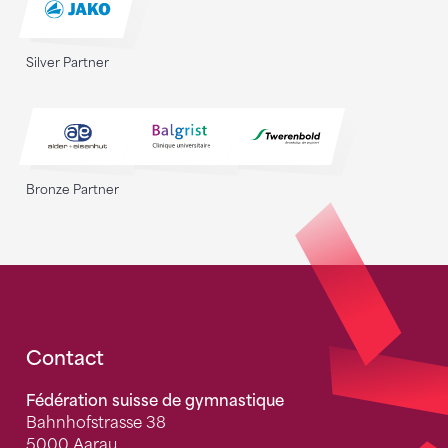
Silver Partner
Bronze Partner
Fusszeile
Contact
Fédération suisse de gymnastique
Bahnhofstrasse 38
5000 Aarau