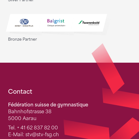
Bronze Partner
Fusszeile
Contact
Fédération suisse de gymnastique
Bahnhofstrasse 38
5000 Aarau
Tel.
+ 41 62 837 82 00
E-Mail:
stv
@stv-fsg.ch