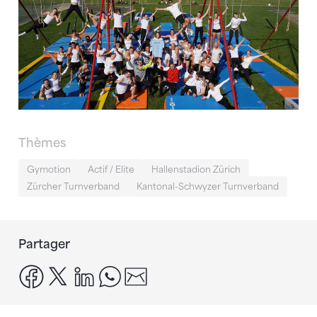
Thèmes
Gymotion
Actif / Elite
Hallenstadion Zürich
Zürcher Turnverband
Kantonal-Schwyzer Turnverband
Partager
facebook
x
linkedin
whatsapp
email