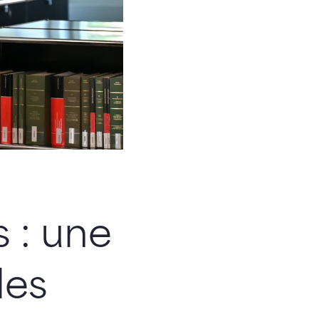
 : une
les