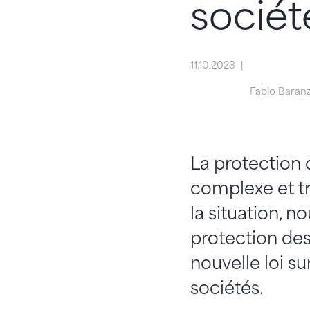
sociét
11.10.2023
Fabio Baranz
La protection 
complexe et trè
la situation, 
protection des
nouvelle loi s
sociétés.