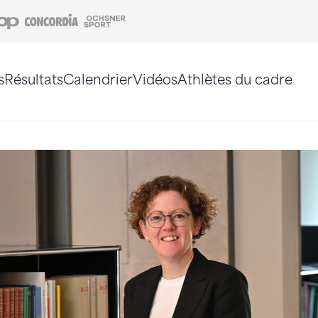
Coop
Concordia
Ochsner Sport
s
Résultats
Calendrier
Vidéos
Athlètes du cadre
e. Vous pouvez également utiliser le plan du site 