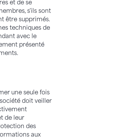
res et de se
embres, s'ils sont
nt être supprimés.
mes techniques de
ndant avec le
alement présenté
éments.
rmer une seule fois
ociété doit veiller
activement
t de leur
protection des
nformations aux