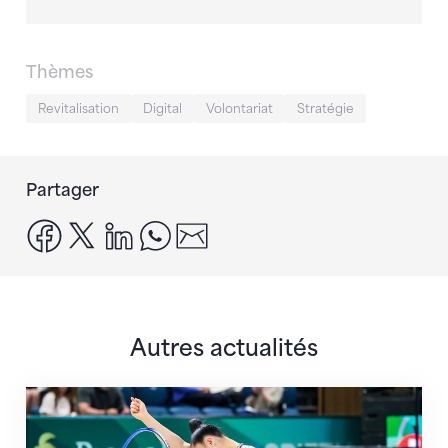
Thèmes
Revitalisation
Digital
Volontariat
Stratégie
Partager
facebook
x
linkedin
whatsapp
email
Autres actualités
Prochaine étape : les Championnats du monde