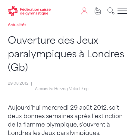
Actualités
Passer au contenu
Naviguer vers le plan du siten
JavaScript est nécessaire pour naviguer sur ce site. Vous
Ouverture des Jeux
paralympiques à Londres
(Gb)
29.08.2012
Alexandra Herzog-Vetsch/ cg
Aujourd'hui mercredi 29 août 2012, soit
deux bonnes semaines après l’extinction
de la flamme olympique, s’ouvrent à
Londres les Jeux paralympiques.