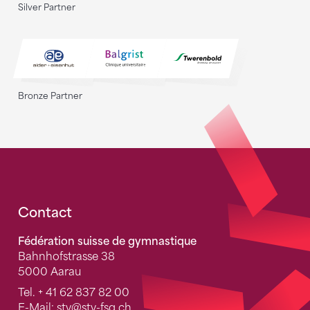
Silver Partner
Bronze Partner
Fusszeile
Contact
Fédération suisse de gymnastique
Bahnhofstrasse 38
5000 Aarau
Tel.
+ 41 62 837 82 00
E-Mail:
stv
@stv-fsg.ch