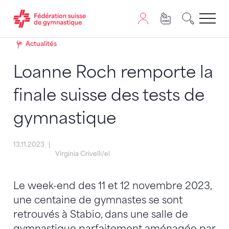
Passer au contenu
Naviguer vers le plan du siten
JavaScript est nécessaire pour naviguer sur ce site. Vous
Actualités
Loanne Roch remporte la
finale suisse des tests de
gymnastique
13.11.2023
Virginia Crivelli/el
Le week-end des 11 et 12 novembre 2023,
une centaine de gymnastes se sont
retrouvés à Stabio, dans une salle de
gymnastique parfaitement aménagée par