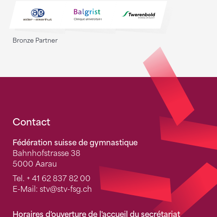
Bronze Partner
Fusszeile
Contact
Fédération suisse de gymnastique
Bahnhofstrasse 38
5000 Aarau
Tel.
+ 41 62 837 82 00
E-Mail:
stv
@stv-fsg.ch
Horaires d'ouverture de l'accueil du secrétariat