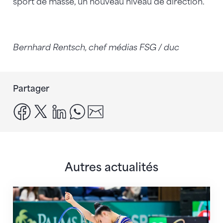
sport de masse, un nouveau niveau de direction.
Bernhard Rentsch, chef médias FSG / duc
Partager
facebook
x
linkedin
whatsapp
email
Autres actualités
Prochaine étape : les Championnats du monde