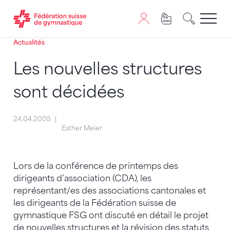
Actualités
Passer au contenu
Naviguer vers le plan du siten
JavaScript est nécessaire pour naviguer sur ce site. Vous
Les nouvelles structures
sont décidées
24.04.2005
Esther Meier
Lors de la conférence de printemps des
dirigeants d’association (CDA), les
représentant/es des associations cantonales et
les dirigeants de la Fédération suisse de
gymnastique FSG ont discuté en détail le projet
de nouvelles structures et la révision des statuts