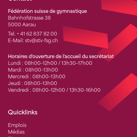
Fusszeile
Fédération suisse de gymnastique
Bahnhofstrasse 38
5000 Aarau
Tel.
+ 41 62 837 82 00
E-Mail:
stv
@stv-fsg.ch
Horaires d'ouverture de l'accueil du secrétariat
Lundi : 08h00–12h00 / 13h30–17h00
Mardi : 08h00–13h00
Mercredi : 08h00–13h00
Jeudi : 08h00–13h00
Vendredi : 08h00–12h00 / 13h30–16h00
Quicklinks
Emplois
Médias