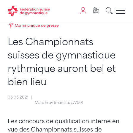
Passer au contenu
Naviguer vers le plan du siten
JavaScript est nécessaire pour naviguer sur ce site. Vous
Communiqué de presse
Les Championnats
suisses de gymnastique
rythmique auront bel et
bien lieu
06.05.2021
Marc Frey (marc.frey,7750)
Les concours de qualification interne en
vue des Championnats suisses de