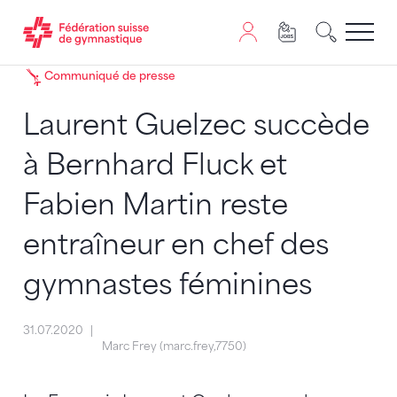
Passer au contenu
Naviguer vers le plan du siten
JavaScript est nécessaire pour naviguer sur ce site. Vous
Communiqué de presse
Laurent Guelzec succède
à Bernhard Fluck et
Fabien Martin reste
entraîneur en chef des
gymnastes féminines
31.07.2020
Marc Frey (marc.frey,7750)