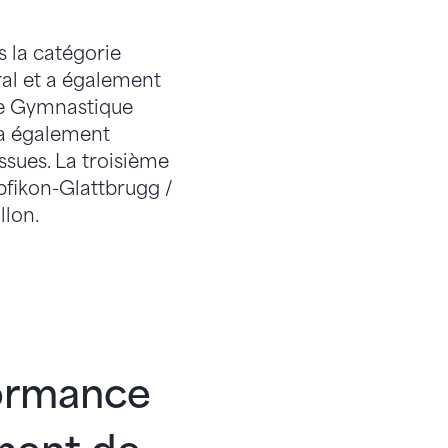
s la catégorie
éral et a également
êne Gymnastique
 a également
ssues. La troisième
fikon-Glattbrugg /
llon.
formance