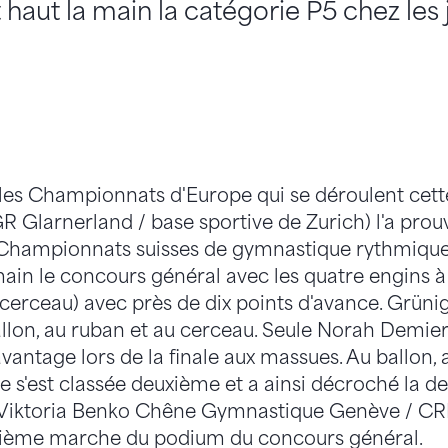
haut la main la catégorie P5 chez les 
 les Championnats d'Europe qui se déroulent cette
R Glarnerland / base sportive de Zurich) l'a pro
 Championnats suisses de gymnastique rythmique à
ain le concours général avec les quatre engins à
 cerceau) avec près de dix points d'avance. Grün
allon, au ruban et au cerceau. Seule Norah Demie
avantage lors de la finale aux massues. Au ballon, 
se s'est classée deuxième et a ainsi décroché la 
 Viktoria Benko Chêne Gymnastique Genève / CRP
isième marche du podium du concours général.