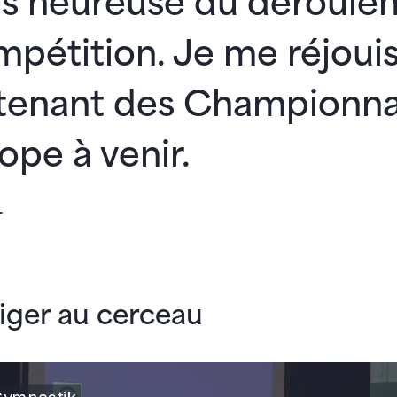
ès heureuse du déroule
mpétition. Je me réjoui
tenant des Championna
ope à venir.
r
iger au cerceau