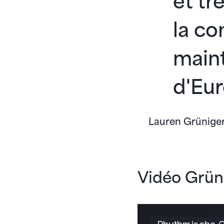
et tr
la co
main
d'Eur
Lauren Grünige
Vidéo Grün