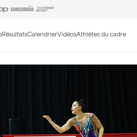
Coop
Concordia
Ochsner Sport
s
Résultats
Calendrier
Vidéos
Athlètes du cadre
e. Vous pouvez également utiliser le plan du site 