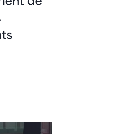
ment de
s
ts