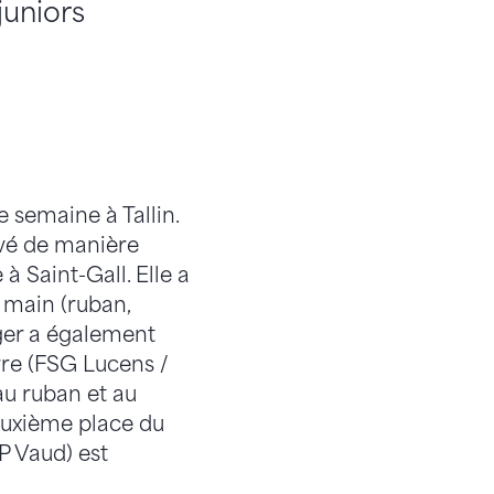
juniors
 semaine à Tallin.
uvé de manière
 Saint-Gall. Elle a
 main (ruban,
iger a également
rre (FSG Lucens /
au ruban et au
deuxième place du
 Vaud) est