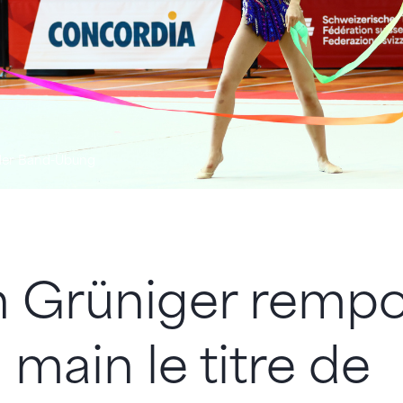
 der Band-Übung
n Grüniger rempo
 main le titre de