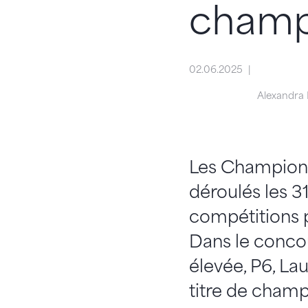
champ
02.06.2025
Alexandra 
Les Championn
déroulés les 31
compétitions 
Dans le concou
élevée, P6, La
titre de champ