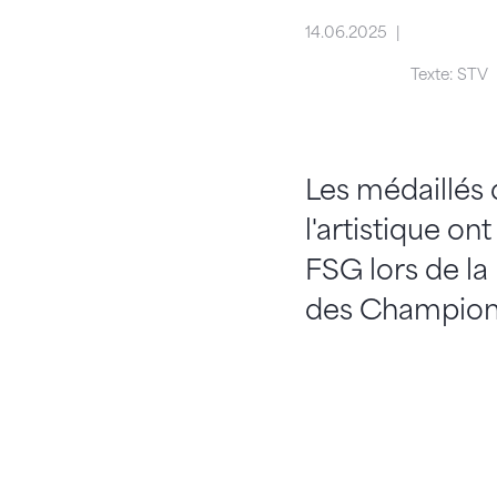
14.06.2025
Texte: STV
Les médaillés 
l'artistique o
FSG lors de la
des Championn