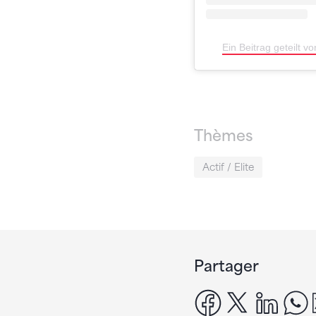
Ein Beitrag geteilt 
Thèmes
Actif / Elite
Partager
facebook
x
linke