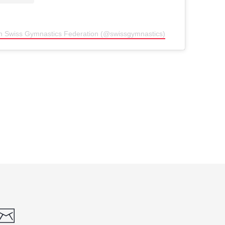
von Swiss Gymnastics Federation (@swissgymnastics)
din
whatsapp
email