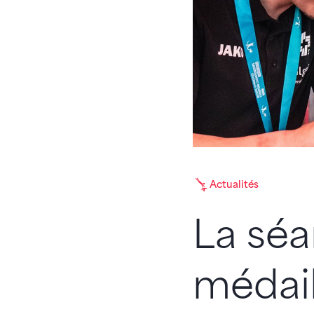
Actualités
La séa
médail