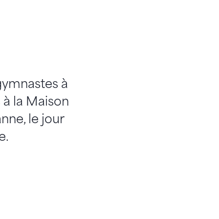
 gymnastes à
 à la Maison
ne, le jour
e.