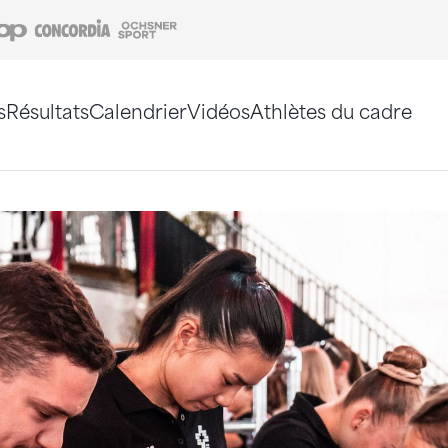
Coop
Concordia
Ochsner Sport
s
Résultats
Calendrier
Vidéos
Athlètes du cadre
e. Vous pouvez également utiliser le plan du site 