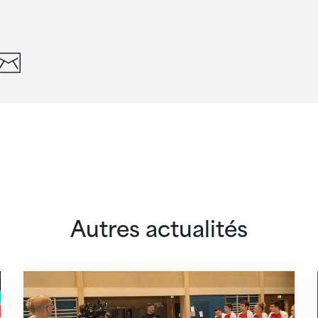
din
whatsapp
email
Autres actualités
 monde
En route pour Zagreb avec des objectifs clair