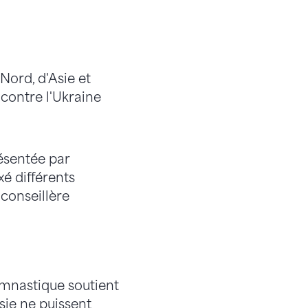
Nord, d'Asie et
 contre l'Ukraine
résentée par
xé différents
 conseillère
ymnastique soutient
sie ne puissent