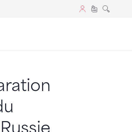
sans JavaScript.
aration
du
 Russie