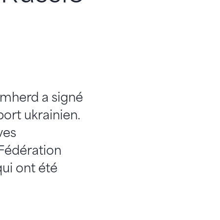
 Amherd a signé
ort ukrainien.
ves
 Fédération
ui ont été