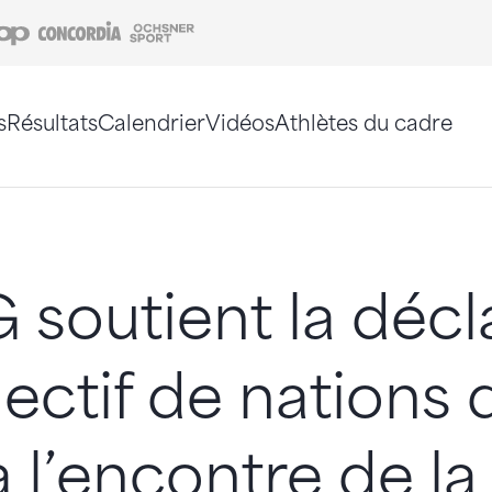
Coop
Concordia
Ochsner Sport
s
Résultats
Calendrier
Vidéos
Athlètes du cadre
e. Vous pouvez également utiliser le plan du site 
 soutient la décl
lectif de nations 
à l’encontre de la