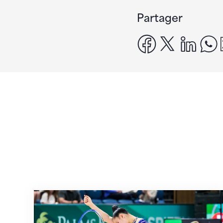
Partager
facebook
x
linke
Prochaine étape : les Championnats du