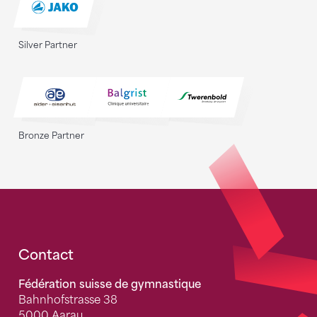
Silver Partner
Bronze Partner
Fusszeile
Contact
Fédération suisse de gymnastique
Bahnhofstrasse 38
5000 Aarau