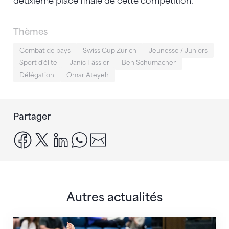
deuxième place finale de cette compétition.
Thèmes
Combat de pays
Swiss Cup Zürich
Jeunesse / Juniors
Sport d'élite
Janic Fässler
Ben Schumacher
Délégation
Omar Ateyeh
Partager
facebook
x
linkedin
whatsapp
email
Autres actualités
Prochaine étape : les Championnats du monde