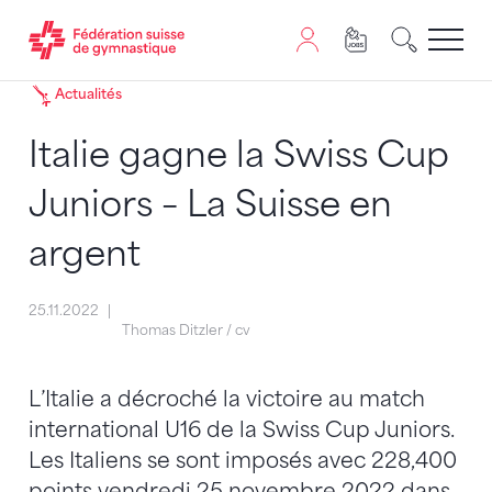
Passer au contenu
Naviguer vers le plan du siten
JavaScript est nécessaire pour naviguer sur ce site. Vous
Actualités
Italie gagne la Swiss Cup
Juniors – La Suisse en
argent
25.11.2022
Thomas Ditzler / cv
L’Italie a décroché la victoire au match
international U16 de la Swiss Cup Juniors.
Les Italiens se sont imposés avec 228,400
points vendredi 25 novembre 2022 dans