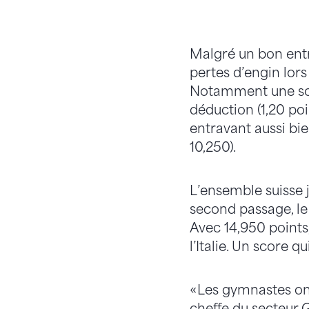
Malgré un bon entr
pertes d’engin lors
Notamment une sort
déduction (1,20 poi
entravant aussi bi
10,250).
L’ensemble suisse j
second passage, le 
Avec 14,950 points,
l’Italie. Un score q
«Les gymnastes ont 
cheffe du secteur 