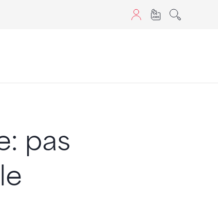
sans JavaScript.
: pas
le