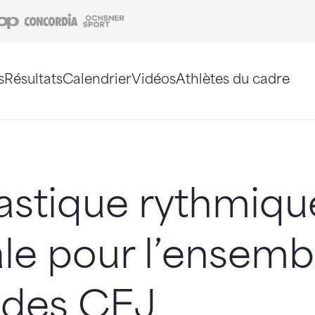
Coop
Concordia
Ochsner Sport
s
Résultats
Calendrier
Vidéos
Athlètes du cadre
e. Vous pouvez également utiliser le plan du site 
stique rythmique
ale pour l’ensemb
 des CEJ