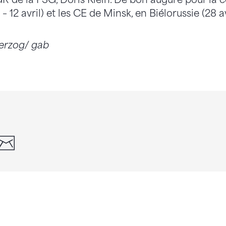
 – 12 avril) et les CE de Minsk, en Biélorussie (28 av
Herzog/ gab
din
whatsapp
email