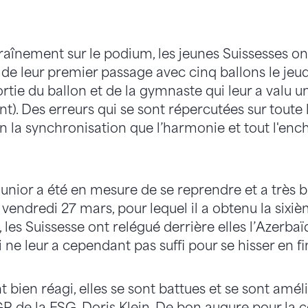
aînement sur le podium, les jeunes Suissesses ont
 de leur premier passage avec cinq ballons le jeu
ie du ballon et de la gymnaste qui leur a valu u
nt). Des erreurs qui se sont répercutées sur toute 
en la synchronisation que l’harmonie et tout l'en
unior a été en mesure de se reprendre et a très b
vendredi 27 mars, pour lequel il a obtenu la sixiè
 les Suissesse ont relégué derrière elles l’Azerbaïd
ui ne leur a cependant pas suffi pour se hisser en fi
bien réagi, elles se sont battues et se sont améli
GR de la FSG, Doris Klein. De bon augure pour la 