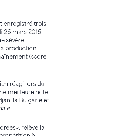
 enregistré trois
di 26 mars 2015.
ne sévère
la production,
chaînement (score
ien réagi lors du
me meilleure note.
jan, la Bulgarie et
nale.
orées», relève la
compétition à