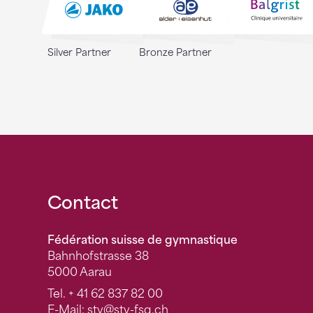
Silver Partner
Bronze Partner
Fusszeile
Contact
Fédération suisse de gymnastique
Bahnhofstrasse 38
5000 Aarau
Tel.
+ 41 62 837 82 00
E-Mail:
stv
@stv-fsg.ch