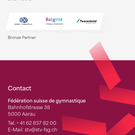
Bronze Partner
Fusszeile
Contact
Fédération suisse de gymnastique
Bahnhofstrasse 38
5000 Aarau
Tel.
+ 41 62 837 82 00
E-Mail:
stv
@stv-fsg.ch