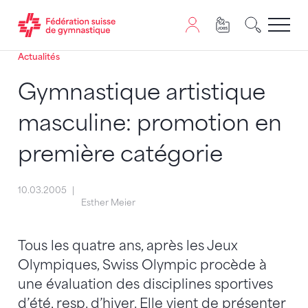
Actualités
Passer au contenu
Naviguer vers le plan du siten
JavaScript est nécessaire pour naviguer sur ce site. Vous
Gymnastique artistique
masculine: promotion en
première catégorie
10.03.2005
Esther Meier
Tous les quatre ans, après les Jeux
Olympiques, Swiss Olympic procède à
une évaluation des disciplines sportives
d’été, resp. d’hiver. Elle vient de présenter