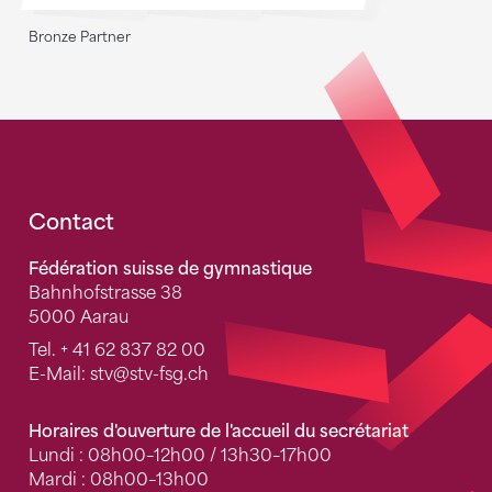
Bronze Partner
Fusszeile
Contact
Fédération suisse de gymnastique
Bahnhofstrasse 38
5000 Aarau
Tel.
+ 41 62 837 82 00
E-Mail:
stv
@stv-fsg.ch
Horaires d'ouverture de l'accueil du secrétariat
Lundi : 08h00–12h00 / 13h30–17h00
Mardi : 08h00–13h00