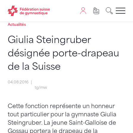
Actualités
Passer au contenu
Naviguer vers le plan du siten
JavaScript est nécessaire pour naviguer sur ce site. Vous
Giulia Steingruber
désignée porte-drapeau
de la Suisse
04.08.2016
tg/mw
Cette fonction représente un honneur
tout particulier pour la gymnaste Giulia
Steingruber. La jeune Saint-Galloise de
Gossau portera le drapeau de la