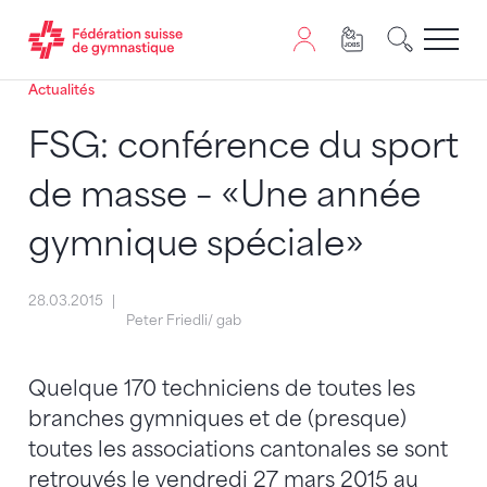
Actualités
Passer au contenu
Naviguer vers le plan du siten
JavaScript est nécessaire pour naviguer sur ce site. Vous
FSG: conférence du sport
de masse – «Une année
gymnique spéciale»
28.03.2015
Peter Friedli/ gab
Quelque 170 techniciens de toutes les
branches gymniques et de (presque)
toutes les associations cantonales se sont
retrouvés le vendredi 27 mars 2015 au