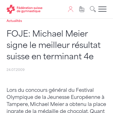
Actualités
Passer au contenu
Naviguer vers le plan du siten
JavaScript est nécessaire pour naviguer sur ce site. Vous
FOJE: Michael Meier
signe le meilleur résultat
suisse en terminant 4e
24.07.2009
Lors du concours général du Festival
Olympique de la Jeunesse Européenne à
Tampere, Michael Meier a obtenu la place
ingrate de la médaille de chocolat. Quant