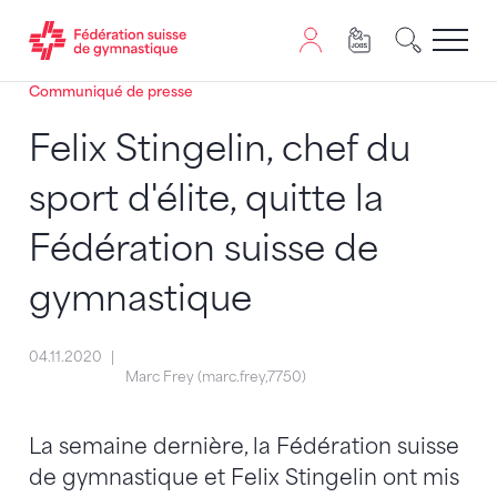
Communiqué de presse
Passer au contenu
Naviguer vers le plan du siten
JavaScript est nécessaire pour naviguer sur ce site. Vous
Felix Stingelin, chef du
sport d'élite, quitte la
Fédération suisse de
gymnastique
04.11.2020
Marc Frey (marc.frey,7750)
La semaine dernière, la Fédération suisse
de gymnastique et Felix Stingelin ont mis