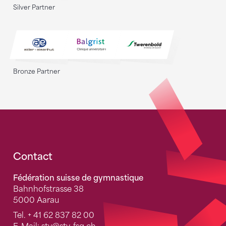
Silver Partner
Bronze Partner
Fusszeile
Contact
Fédération suisse de gymnastique
Bahnhofstrasse 38
5000 Aarau
Tel.
+ 41 62 837 82 00