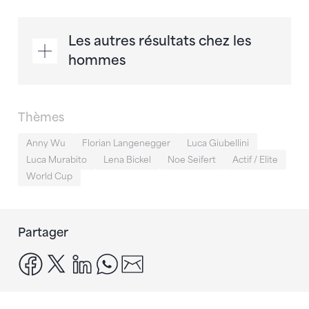
Les autres résultats chez les
hommes
Thèmes
Anny Wu
Florian Langenegger
Luca Giubellini
Luca Murabito
Lena Bickel
Noe Seifert
Actif / Elite
World Cup
Partager
facebook
x
linkedin
whatsapp
email