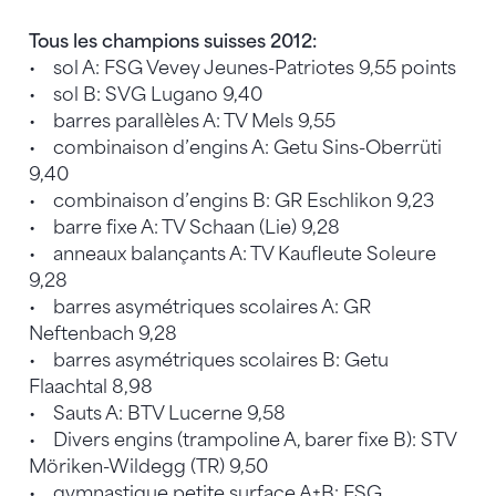
Tous les champions suisses 2012:
• sol A: FSG Vevey Jeunes-Patriotes 9,55 points
• sol B: SVG Lugano 9,40
• barres parallèles A: TV Mels 9,55
• combinaison d’engins A: Getu Sins-Oberrüti
9,40
• combinaison d’engins B: GR Eschlikon 9,23
• barre fixe A: TV Schaan (Lie) 9,28
• anneaux balançants A: TV Kaufleute Soleure
9,28
• barres asymétriques scolaires A: GR
Neftenbach 9,28
• barres asymétriques scolaires B: Getu
Flaachtal 8,98
• Sauts A: BTV Lucerne 9,58
• Divers engins (trampoline A, barer fixe B): STV
Möriken-Wildegg (TR) 9,50
• gymnastique petite surface A+B: FSG