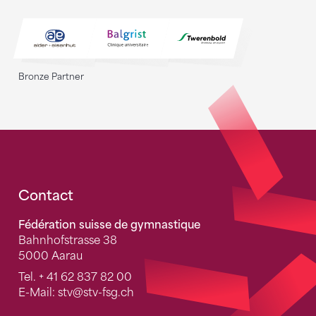
Bronze Partner
Fusszeile
Contact
Fédération suisse de gymnastique
Bahnhofstrasse 38
5000 Aarau
Tel.
+ 41 62 837 82 00
E-Mail:
stv
@stv-fsg.ch