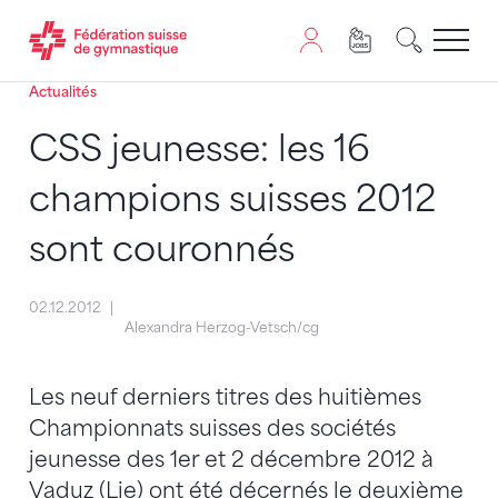
Actualités
Passer au contenu
Naviguer vers le plan du siten
JavaScript est nécessaire pour naviguer sur ce site. Vous
CSS jeunesse: les 16
champions suisses 2012
sont couronnés
02.12.2012
Alexandra Herzog-Vetsch/cg
Les neuf derniers titres des huitièmes
Championnats suisses des sociétés
jeunesse des 1er et 2 décembre 2012 à
Vaduz (Lie) ont été décernés le deuxième