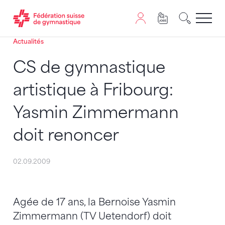
Actualités
Passer au contenu
Naviguer vers le plan du siten
JavaScript est nécessaire pour naviguer sur ce site. Vous
CS de gymnastique
artistique à Fribourg:
Yasmin Zimmermann
doit renoncer
02.09.2009
Agée de 17 ans, la Bernoise Yasmin
Zimmermann (TV Uetendorf) doit