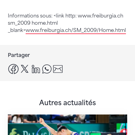
Informations sous: <link http: www.freiburgia.ch
sm_2009 home.html
_blank>
www.freiburgia.ch/SM_2009/Home.html
Partager
facebook
x
linkedin
whatsapp
email
Autres actualités
Prochaine étape : les Championnats du monde