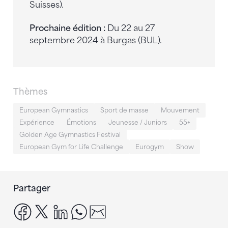
Suisses).
Prochaine édition :
Du 22 au 27
septembre 2024 à Burgas (BUL).
Thèmes
European Gymnastics
Sport de masse
Mouvement
Expérience
Émotions
Jeunesse / Juniors
55+
Golden Age Gymnastics Festival
European Gym for Life Challenge
Eurogym
Show
Partager
facebook
x
linkedin
whatsapp
email