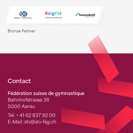
Bronze Partner
Fusszeile
Contact
Fédération suisse de gymnastique
Bahnhofstrasse 38
5000 Aarau
Tel.
+ 41 62 837 82 00
E-Mail:
stv
@stv-fsg.ch