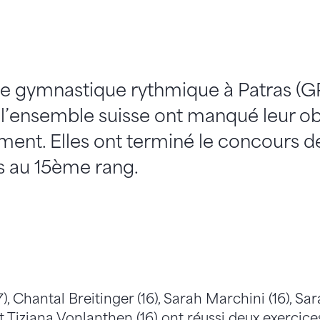
e gymnastique rythmique à Patras (GRE
’ensemble suisse ont manqué leur obje
ment. Elles ont terminé le concours de
 au 15ème rang.
), Chantal Breitinger (16), Sarah Marchini (16), Sa
et Tiziana Vonlanthen (16) ont réussi deux exercices