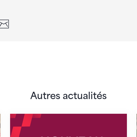
din
whatsapp
email
Autres actualités
lairs
Nouveaux horaires du secrétariat dès le 1er 