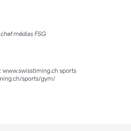
 chef médias FSG
tp: www.swisstiming.ch sports
ing.ch/sports/gym/