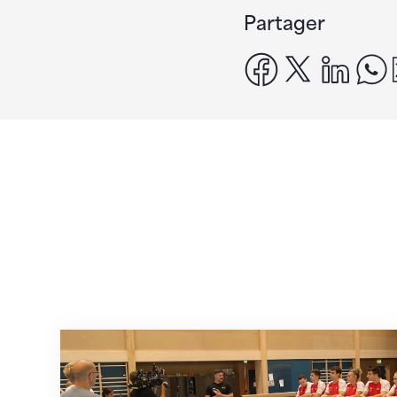
Partager
facebook
x
linke
En route pour Zagreb avec des objectifs c