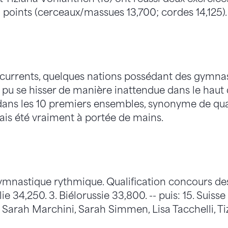
 points (cerceaux/massues 13,700; cordes 14,125).
currents, quelques nations possédant des gymnas
pu se hisser de manière inattendue dans le haut d
ans les 10 premiers ensembles, synonyme de qual
ais été vraiment à portée de mains.
ymnastique rythmique. Qualification concours des
alie 34,250. 3. Biélorussie 33,800. -- puis: 15. Suiss
, Sarah Marchini, Sarah Simmen, Lisa Tacchelli, T