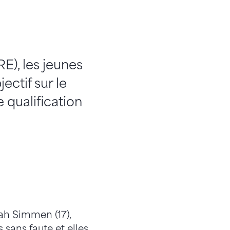
), les jeunes
ctif sur le
 qualification
rah Simmen (17),
 sans faute et elles