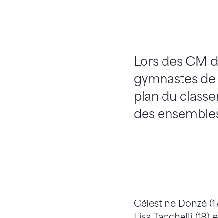
Lors des CM d
gymnastes de l
plan du classe
des ensembles
Célestine Donzé (17
Lisa Tacchelli (18) 