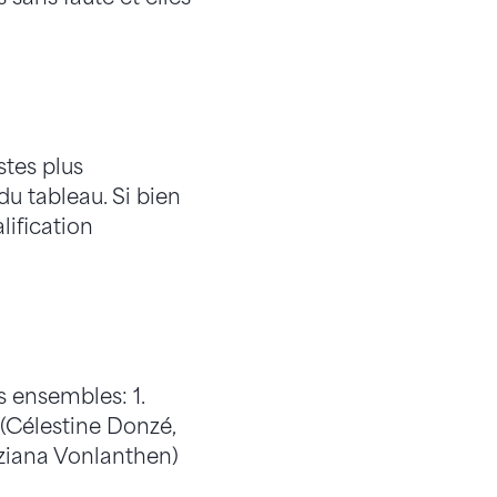
tes plus
u tableau. Si bien
ification
 ensembles: 1.
e (Célestine Donzé,
iziana Vonlanthen)