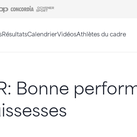
Coop
Concordia
Ochsner Sport
s
Résultats
Calendrier
Vidéos
Athlètes du cadre
e. Vous pouvez également utiliser le plan du site 
: Bonne perfor
issesses