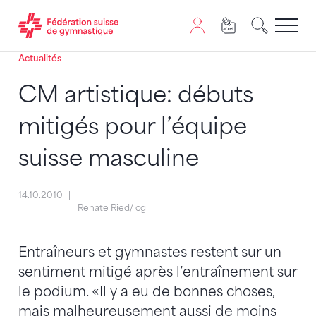
Actualités
Passer au contenu
Naviguer vers le plan du siten
JavaScript est nécessaire pour naviguer sur ce site. Vous
CM artistique: débuts
mitigés pour l’équipe
suisse masculine
14.10.2010
Renate Ried/ cg
Entraîneurs et gymnastes restent sur un
sentiment mitigé après l’entraînement sur
le podium. «Il y a eu de bonnes choses,
mais malheureusement aussi de moins