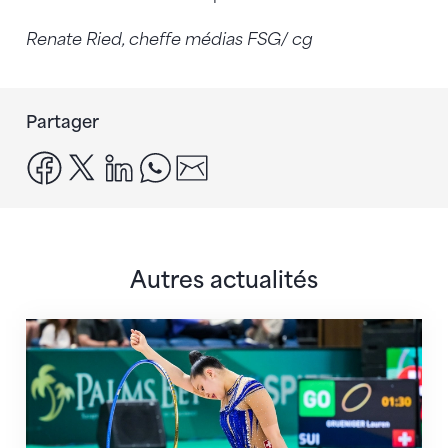
Renate Ried, cheffe médias FSG/ cg
Partager
facebook
x
linkedin
whatsapp
email
Autres actualités
Prochaine étape : les Championnats du monde