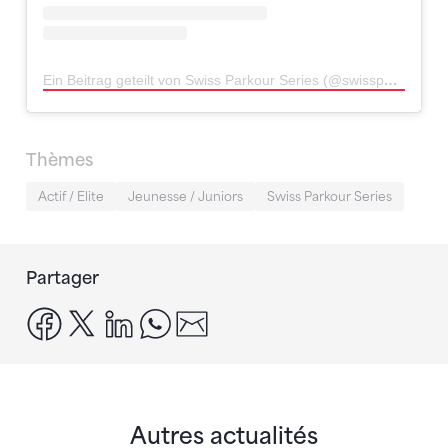
Ein Beitrag geteilt von Swiss Parkour Series (@swissparkourseries)
Thèmes
Actif / Elite
Jeunesse / Juniors
Swiss Parkour Series
Partager
facebook
x
linkedin
whatsapp
email
Autres actualités