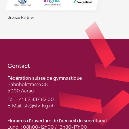
Bronze Partner
Fusszeile
Contact
Fédération suisse de gymnastique
Bahnhofstrasse 38
5000 Aarau
Tel.
+ 41 62 837 82 00
E-Mail:
stv
@stv-fsg.ch
Horaires d'ouverture de l'accueil du secrétariat
Lundi : 08h00–12h00 / 13h30–17h00