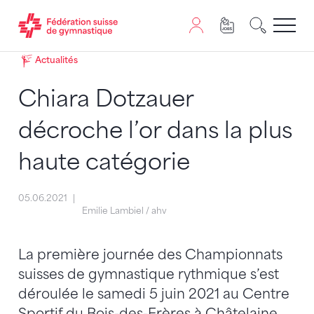
Passer au contenu
Naviguer vers le plan du siten
JavaScript est nécessaire pour naviguer sur ce site. Vous
Actualités
Chiara Dotzauer
décroche l’or dans la plus
haute catégorie
05.06.2021
Emilie Lambiel / ahv
La première journée des Championnats
suisses de gymnastique rythmique s’est
déroulée le samedi 5 juin 2021 au Centre
Sportif du Bois-des-Frères à Châtelaine.