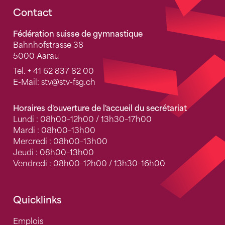
Fusszeile
Contact
Fédération suisse de gymnastique
Bahnhofstrasse 38
5000 Aarau
Tel.
+ 41 62 837 82 00
E-Mail:
stv
@stv-fsg.ch
Horaires d'ouverture de l'accueil du secrétariat
Lundi : 08h00–12h00 / 13h30–17h00
Mardi : 08h00–13h00
Mercredi : 08h00–13h00
Jeudi : 08h00–13h00
Vendredi : 08h00–12h00 / 13h30–16h00
Quicklinks
Emplois