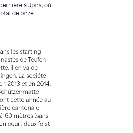
 dernière à Jona, où
total de onze
ans les starting-
mnastes de Teufen
te. Il en va de
ingen. La société
en 2013 et en 2014.
 Schützenmatte
ront cette année au
tière cantonale
), 60 mètres (sans
n court deux fois).