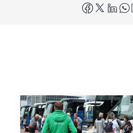
facebook
x
linke
Twerenbold devient le partenaire officie