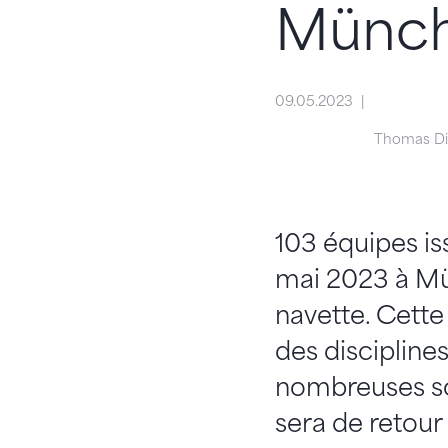
Münch
09.05.2023
Thomas Dit
103 équipes is
mai 2023 à Mü
navette. Cette
des discipline
nombreuses so
sera de retour