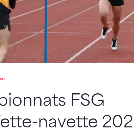
se
ionnats FSG
fette-navette 202