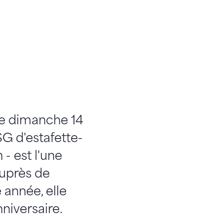
le dimanche 14
G d'estafette-
- est l'une
auprès de
année, elle
niversaire.