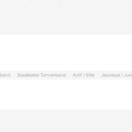
rband
Baselbieter Turnverband
Actif / Elite
Jeunesse / Jun