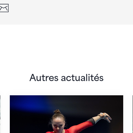
din
whatsapp
email
Autres actualités
l de la FSG en matière de voyages
Martina Eisenegger rejoint l'équipe pour les 