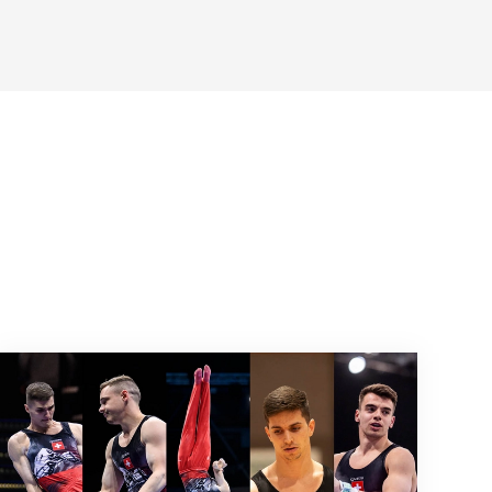
CE à Zagreb
L'équipe masculine sélectionnée pour les CE de 