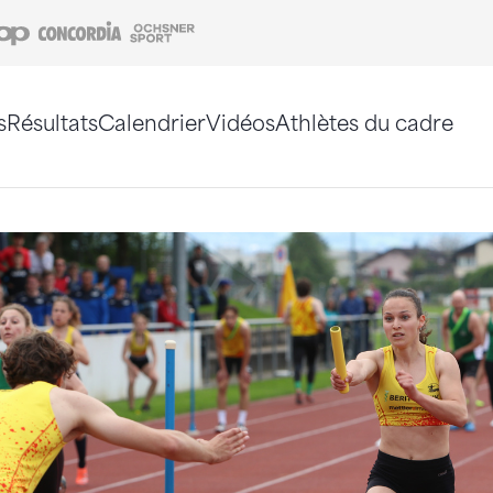
Coop
Concordia
Ochsner Sport
s
Résultats
Calendrier
Vidéos
Athlètes du cadre
e. Vous pouvez également utiliser le plan du site 