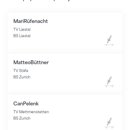
Mari
Rüfenacht
TV Liestal
BS Liestal
Trampoline
Matteo
Büttner
TV Stäfa
BS Zurich
Trampoline
Can
Pelenk
TV Mettmenstetten
BS Zurich