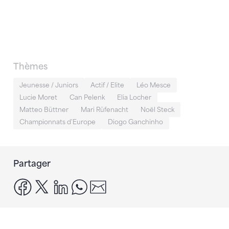
Thèmes
Jeunesse / Juniors
Actif / Elite
Léo Mesce
Lucie Moret
Can Pelenk
Elia Locher
Matteo Büttner
Mari Rüfenacht
Noël Steck
Championnats d'Europe
Diogo Ganchinho
Partager
facebook
x
linkedin
whatsapp
email