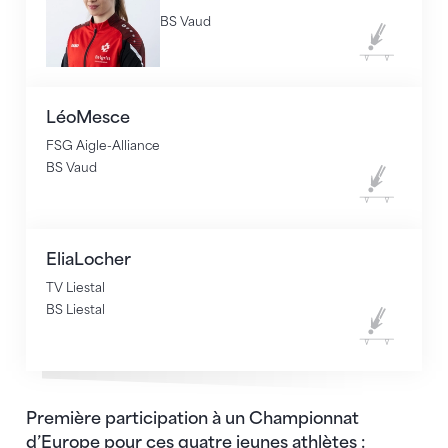
BS Vaud
Trampoline
Léo
Mesce
FSG Aigle-Alliance
BS Vaud
Trampoline
Elia
Locher
TV Liestal
BS Liestal
Trampoline
Première participation à un Championnat
d’Europe pour ces quatre jeunes athlètes :