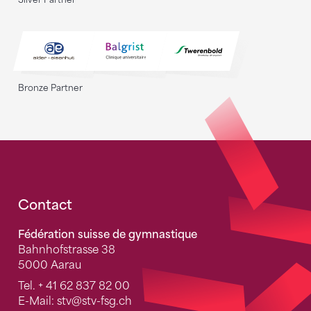
Bronze Partner
Fusszeile
Contact
Fédération suisse de gymnastique
Bahnhofstrasse 38
5000 Aarau
Tel.
+ 41 62 837 82 00
E-Mail:
stv
@stv-fsg.ch