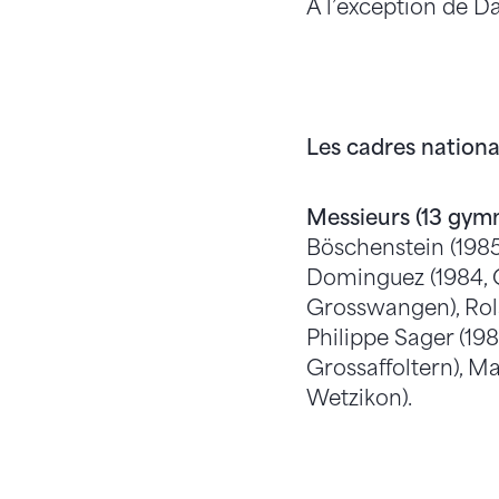
A l’exception de Da
Les cadres nation
Messieurs (13 gymn
Böschenstein (1985
Dominguez (1984, Ge
Grosswangen), Rolan
Philippe Sager (198
Grossaffoltern), M
Wetzikon).