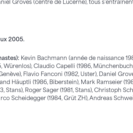
niel Groves (centre de Lucerne), tous s’entraînen
aux 2005.
astes):
Kevin Bachmann (année de naissance 1982
, Würenlos), Claudio Capelli (1986, Münchenbuchs
nève), Flavio Fanconi (1982, Uster), Daniel Grove
d Häuptli (1986, Biberstein), Mark Ramseier (1984
3, Stans), Roger Sager (1981, Stans), Christoph Sch
arco Scheidegger (1984, Grüt ZH), Andreas Schwei