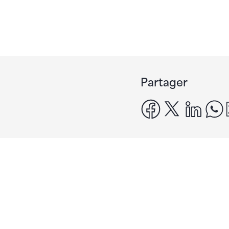
Partager
facebook
x
linke