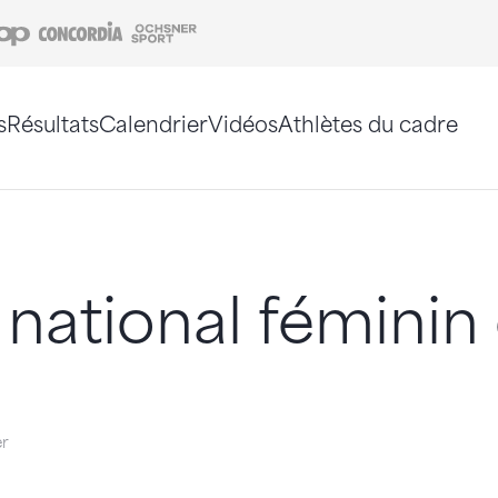
Coop
Concordia
Ochsner Sport
s
Résultats
Calendrier
Vidéos
Athlètes du cadre
e. Vous pouvez également utiliser le plan du site 
national féminin 
er