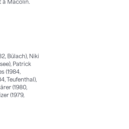
t à Macolin.
, Bülach), Niki
ee), Patrick
s (1984,
, Teufenthal),
ärer (1980,
zer (1979,